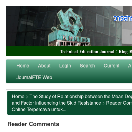
Home
About
Login
Search
Current
A
JournalFTE Web
Home
>
The Study of Relationship between the Mean Dep
and Factor Influencing the Skid Resistance
>
Reader Co
Online Terpercaya untuk...
Reader Comments