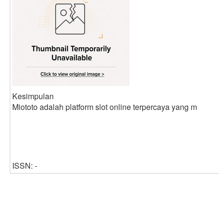
Kesimpulan
Miototo adalah platform slot online terpercaya yang m
ISSN: -