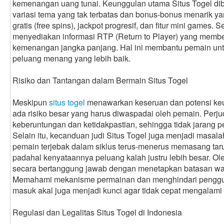
kemenangan uang tunai. Keunggulan utama Situs Togel diba
variasi tema yang tak terbatas dan bonus-bonus menarik yan
gratis (free spins), jackpot progresif, dan fitur mini games. S
menyediakan informasi RTP (Return to Player) yang memb
kemenangan jangka panjang. Hal ini membantu pemain unt
peluang menang yang lebih baik.
Risiko dan Tantangan dalam Bermain Situs Togel
Meskipun
situs togel
menawarkan keseruan dan potensi keun
ada risiko besar yang harus diwaspadai oleh pemain. Perj
keberuntungan dan ketidakpastian, sehingga tidak jarang p
Selain itu, kecanduan judi Situs Togel juga menjadi masala
pemain terjebak dalam siklus terus-menerus memasang ta
padahal kenyataannya peluang kalah justru lebih besar. Ole
secara bertanggung jawab dengan menetapkan batasan wa
Memahami mekanisme permainan dan menghindari penggun
masuk akal juga menjadi kunci agar tidak cepat mengalami 
Regulasi dan Legalitas Situs Togel di Indonesia