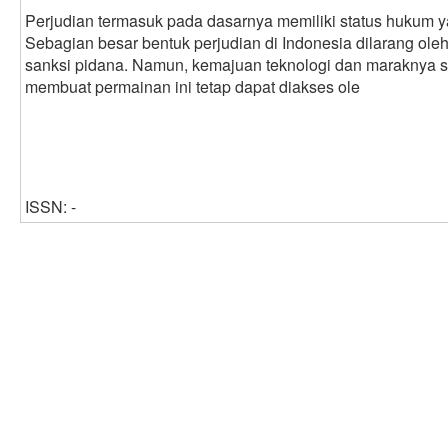
Perjudian termasuk pada dasarnya memiliki status hukum ya
Sebagian besar bentuk perjudian di Indonesia dilarang ole
sanksi pidana. Namun, kemajuan teknologi dan maraknya situ
membuat permainan ini tetap dapat diakses ole
ISSN: -