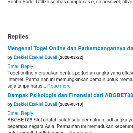
Senha Forte: Utilize senhas complexas e, se possível, ative 
Replies
Mengenal Togel Online dan Perkembangannya da
by
Ezekiel Ezekiel Duvall
(2026-02-22)
Email Reply
Togel online merupakan bentuk perjudian angka yang dilakuk
internet. Permainan ini memungkinkan pemain untuk mema
saja tanpa harus...
Read more
Dampak Psikologis dan Finansial dari ABGBET88
by
Ezekiel Ezekiel Duvall
(2026-03-10)
Email Reply
ABGBET88 Slot adalah salah satu permainan judi angka ya
beberapa negara Asia. Permainan ini memadukan keberuntu
untuk meraih hadiah besar....
Read more