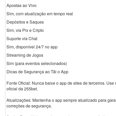
Apostas ao Vivo
Sim, com atualização em tempo real
Depósitos e Saques
Sim, via Pix e Cripto
Suporte via Chat
Sim, disponível 24/7 no app
Streaming de Jogos
Sim (para eventos selecionados)
Dicas de Segurança ao Tải o App
Fonte Oficial: Nunca baixe o app de sites de terceiros. Use
oficial da 255bet.
Atualizações: Mantenha o app sempre atualizado para garan
correções de segurança.