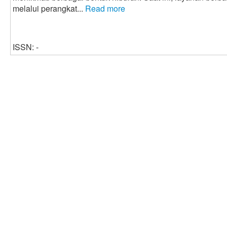
melalui perangkat...
Read more
ISSN: -