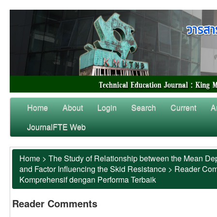
Home
About
Login
Search
Current
A
JournalFTE Web
Home
>
The Study of Relationship between the Mean Dep
and Factor Influencing the Skid Resistance
>
Reader Co
Komprehensif dengan Performa Terbaik
Reader Comments