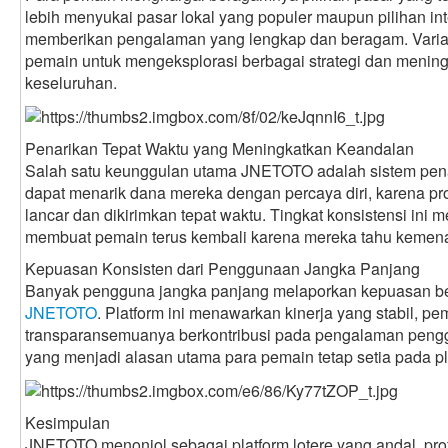
lebih menyukai pasar lokal yang populer maupun pilihan int
memberikan pengalaman yang lengkap dan beragam. Varia
pemain untuk mengeksplorasi berbagai strategi dan mening
keseluruhan.
Penarikan Tepat Waktu yang Meningkatkan Keandalan
Salah satu keunggulan utama JNETOTO adalah sistem pena
dapat menarik dana mereka dengan percaya diri, karena p
lancar dan dikirimkan tepat waktu. Tingkat konsistensi in
membuat pemain terus kembali karena mereka tahu keme
Kepuasan Konsisten dari Penggunaan Jangka Panjang
Banyak pengguna jangka panjang melaporkan kepuasan ber
JNETOTO
. Platform ini menawarkan kinerja yang stabil, p
transparansemuanya berkontribusi pada pengalaman penggun
yang menjadi alasan utama para pemain tetap setia pada pla
Kesimpulan
JNETOTO menonjol sebagai platform lotere yang andal, pr