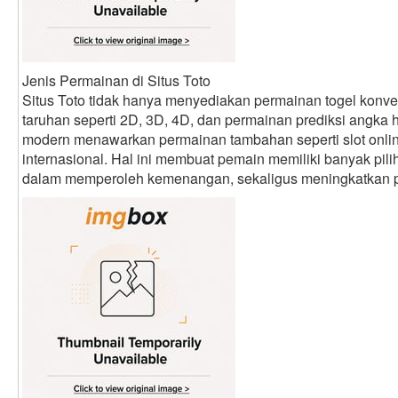
Jenis Permainan di Situs Toto
Situs Toto tidak hanya menyediakan permainan togel konvens
taruhan seperti 2D, 3D, 4D, dan permainan prediksi angka ha
modern menawarkan permainan tambahan seperti slot online
internasional. Hal ini membuat pemain memiliki banyak pil
dalam memperoleh kemenangan, sekaligus meningkatkan 