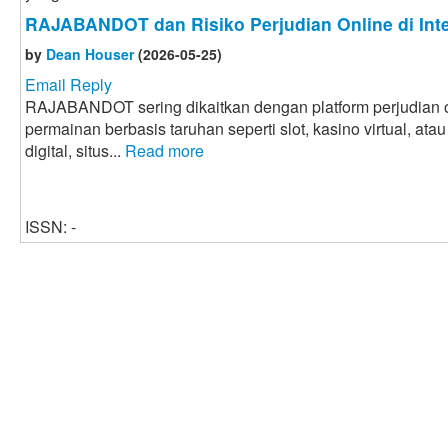
RAJABANDOT dan Risiko Perjudian Online di Int
by
Dean Houser
(2026-05-25)
Email Reply
RAJABANDOT sering dikaitkan dengan platform perjudian 
permainan berbasis taruhan seperti slot, kasino virtual, a
digital, situs...
Read more
ISSN: -