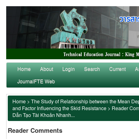
Home
About
Login
Search
Current
A
JournalFTE Web
Home
>
The Study of Relationship between the Mean Dep
and Factor Influencing the Skid Resistance
>
Reader Co
Dẫn Tạo Tài Khoản Nhanh...
Reader Comments