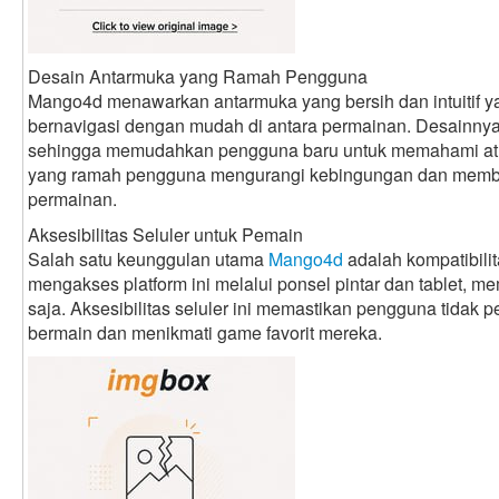
Desain Antarmuka yang Ramah Pengguna
Mango4d menawarkan antarmuka yang bersih dan intuitif 
bernavigasi dengan mudah di antara permainan. Desainny
sehingga memudahkan pengguna baru untuk memahami atur
yang ramah pengguna mengurangi kebingungan dan memba
permainan.
Aksesibilitas Seluler untuk Pemain
Salah satu keunggulan utama
Mango4d
adalah kompatibili
mengakses platform ini melalui ponsel pintar dan tablet,
saja. Aksesibilitas seluler ini memastikan pengguna tida
bermain dan menikmati game favorit mereka.