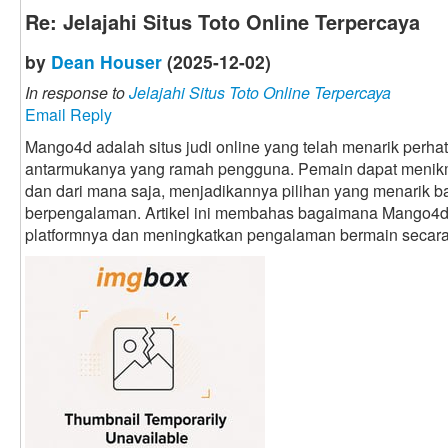
Re: Jelajahi Situs Toto Online Terpercaya
by
Dean Houser
(2025-12-02)
In response to
Jelajahi Situs Toto Online Terpercaya
Email Reply
Mango4d adalah situs judi online yang telah menarik perhat
antarmukanya yang ramah pengguna. Pemain dapat menikm
dan dari mana saja, menjadikannya pilihan yang menarik 
berpengalaman. Artikel ini membahas bagaimana Mango4
platformnya dan meningkatkan pengalaman bermain secara