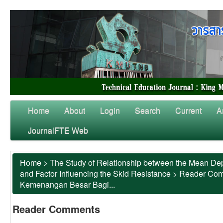
Home
About
Login
Search
Current
A
JournalFTE Web
Home
>
The Study of Relationship between the Mean Dep
and Factor Influencing the Skid Resistance
>
Reader Co
Kemenangan Besar Bagi...
Reader Comments