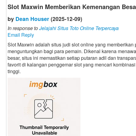
Slot Maxwin Memberikan Kemenangan Besa
by
Dean Houser
(2025-12-09)
In response to
Jelajahi Situs Toto Online Terpercaya
Email Reply
Slot Maxwin adalah situs judi slot online yang memberika
menguntungkan bagi para pemain. Dikenal karena menawa
besar, situs ini memastikan setiap putaran adil dan transpa
favorit di kalangan penggemar slot yang mencari kombinas
tinggi.