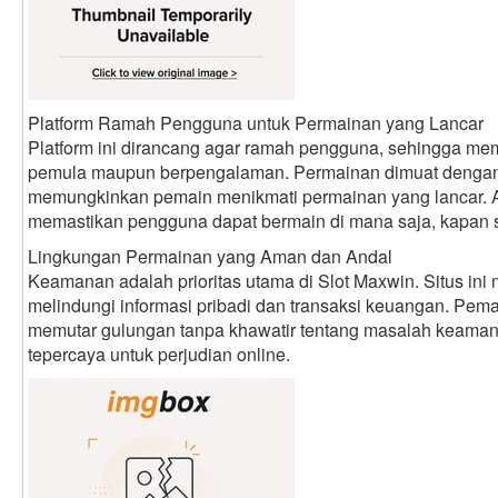
Platform Ramah Pengguna untuk Permainan yang Lancar
Platform ini dirancang agar ramah pengguna, sehingga m
pemula maupun berpengalaman. Permainan dimuat dengan ce
memungkinkan pemain menikmati permainan yang lancar. A
memastikan pengguna dapat bermain di mana saja, kapan 
Lingkungan Permainan yang Aman dan Andal
Keamanan adalah prioritas utama di Slot Maxwin. Situs in
melindungi informasi pribadi dan transaksi keuangan. Pem
memutar gulungan tanpa khawatir tentang masalah keaman
tepercaya untuk perjudian online.