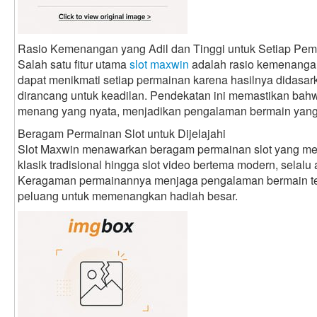
Rasio Kemenangan yang Adil dan Tinggi untuk Setiap Pem
Salah satu fitur utama
slot maxwin
adalah rasio kemenangan
dapat menikmati setiap permainan karena hasilnya didasar
dirancang untuk keadilan. Pendekatan ini memastikan bah
menang yang nyata, menjadikan pengalaman bermain yang
Beragam Permainan Slot untuk Dijelajahi
Slot Maxwin menawarkan beragam permainan slot yang meme
klasik tradisional hingga slot video bertema modern, selalu
Keragaman permainannya menjaga pengalaman bermain tet
peluang untuk memenangkan hadiah besar.