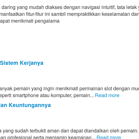
ring yang mudah diakses dengan navigasi intuitif, tata letak
anfaatkan fitur-fitur ini sambil mempraktikkan keselamatan da
dapat menikmati pengalama
Sistem Kerjanya
i banyak pemain yang ingin menikmati permainan slot dengan m
perti smartphone atau komputer, pemain...
Read more
 dan Keuntungannya
a yang sudah terbukti aman dan dapat diandalkan oleh pemain.
nan profesional serta menjamin keamanan...
Read more