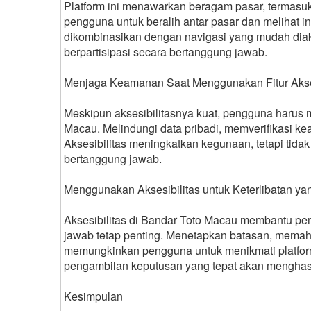
Platform ini menawarkan beragam pasar, termasuk 
pengguna untuk beralih antar pasar dan melihat i
dikombinasikan dengan navigasi yang mudah dia
berpartisipasi secara bertanggung jawab.
Menjaga Keamanan Saat Menggunakan Fitur Aks
Meskipun aksesibilitasnya kuat, pengguna harus
Macau. Melindungi data pribadi, memverifikasi kea
Aksesibilitas meningkatkan kegunaan, tetapi tida
bertanggung jawab.
Menggunakan Aksesibilitas untuk Keterlibatan y
Aksesibilitas di Bandar Toto Macau membantu pema
jawab tetap penting. Menetapkan batasan, memaha
memungkinkan pengguna untuk menikmati platfor
pengambilan keputusan yang tepat akan mengha
Kesimpulan