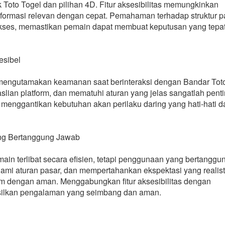
Toto Togel dan pilihan 4D. Fitur aksesibilitas memungkinkan
nformasi relevan dengan cepat. Pemahaman terhadap struktur pa
kses, memastikan pemain dapat membuat keputusan yang tepa
esibel
 mengutamakan keamanan saat berinteraksi dengan Bandar Tot
slian platform, dan mematuhi aturan yang jelas sangatlah penti
k menggantikan kebutuhan akan perilaku daring yang hati-hati d
ang Bertanggung Jawab
in terlibat secara efisien, tetapi penggunaan yang bertanggu
mi aturan pasar, dan mempertahankan ekspektasi yang realist
m dengan aman. Menggabungkan fitur aksesibilitas dengan
silkan pengalaman yang seimbang dan aman.