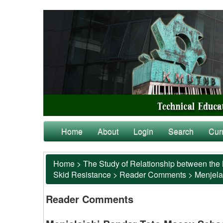
Home
About
Login
Search
Cur
Home
>
The Study of Relationship between the 
Skid Resistance
>
Reader Comments
>
Menjela
Reader Comments