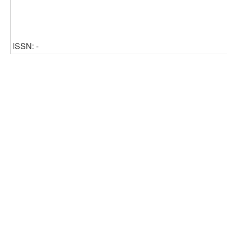
ISSN: -