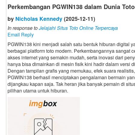
Perkembangan PGWIN138 dalam Dunia Toto 
by
Nicholas Kennedy
(2025-12-11)
In response to
Jelajahi Situs Toto Online Terpercaya
Email Reply
PGWIN138 kini menjadi salah satu bentuk hiburan digital y
berbagai platform toto modern. Perkembangannya sangat ce
akses internet yang semakin mudah, serta inovasi dari pe
hanya bisa dimainkan di mesin fisik kini hadir dalam versi di
Dengan tampilan grafis yang memukau, efek suara realistis, 
PGWIN138 berhasil menciptakan pengalaman bermain ya
dijangkau kapan saja. Tak heran jika banyak pemain di situs
pilihan utama untuk hiburan.