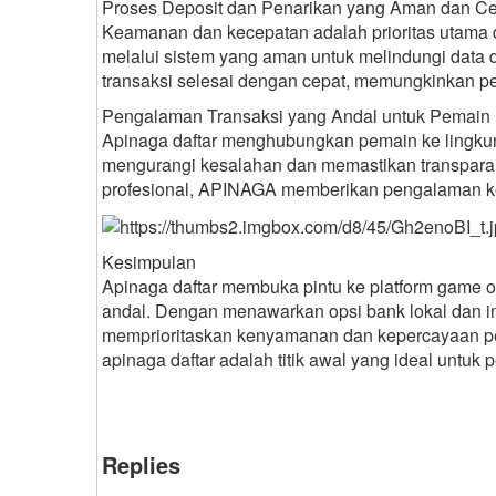
Proses Deposit dan Penarikan yang Aman dan C
Keamanan dan kecepatan adalah prioritas utama 
melalui sistem yang aman untuk melindungi data 
transaksi selesai dengan cepat, memungkinkan p
Pengalaman Transaksi yang Andal untuk Pemain
Apinaga daftar menghubungkan pemain ke lingkung
mengurangi kesalahan dan memastikan transpara
profesional, APINAGA memberikan pengalaman ke
Kesimpulan
Apinaga daftar membuka pintu ke platform game
andal. Dengan menawarkan opsi bank lokal dan i
memprioritaskan kenyamanan dan kepercayaan pem
apinaga daftar adalah titik awal yang ideal untuk 
Replies