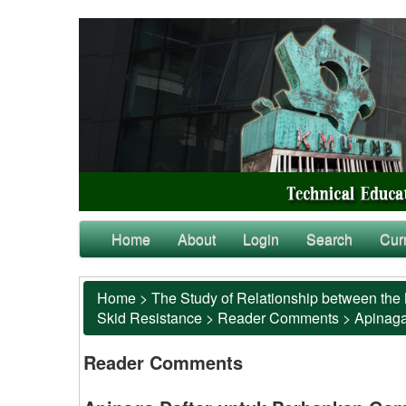
Home
About
Login
Search
Cur
Home
>
The Study of Relationship between the 
Skid Resistance
>
Reader Comments
>
Apinaga
Reader Comments