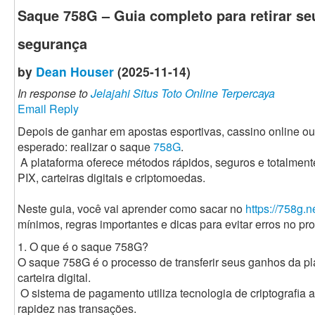
Saque 758G – Guia completo para retirar se
segurança
by
Dean Houser
(2025-11-14)
In response to
Jelajahi Situs Toto Online Terpercaya
Email Reply
Depois de ganhar em apostas esportivas, cassino online o
esperado: realizar o saque
758G
.
A plataforma oferece métodos rápidos, seguros e totalment
PIX, carteiras digitais e criptomoedas.
Neste guia, você vai aprender como sacar no
https://758g.ne
mínimos, regras importantes e dicas para evitar erros no pr
1. O que é o saque 758G?
O saque 758G é o processo de transferir seus ganhos da pl
carteira digital.
O sistema de pagamento utiliza tecnologia de criptografia a
rapidez nas transações.