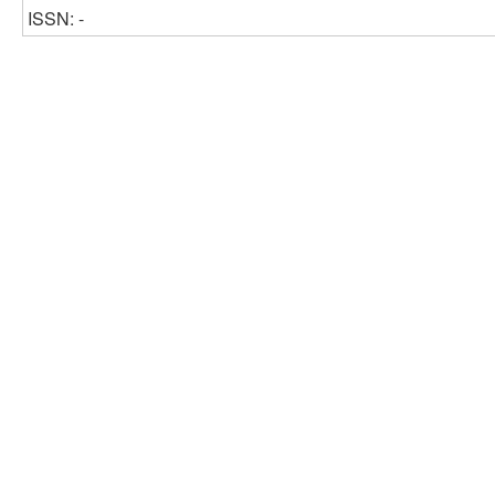
ISSN: -