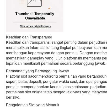
Keadilan dan Transparansi
Keadilan dan transparansi sangat penting dalam perjudian sl
menampilkan informasi tentang tingkat pembayaran dan m
membangun kepercayaan dengan pemain. Dengan memberi
memastikan gameplay yang jujur, platform ini membantu 
tepat dan menikmati permainan secara bertanggung jawab.
Permainan yang Bertanggung Jawab
Platform slot gacor mendorong permainan yang bertanggu
seperti batas deposit, pengatur waktu sesi, dan opsi pengecua
pemain mempertahankan kendali atas kebiasaan perjudia
permainan slot online tetap menjadi aktivitas yang meny
berisiko.
Pengalaman Slot yang Menarik