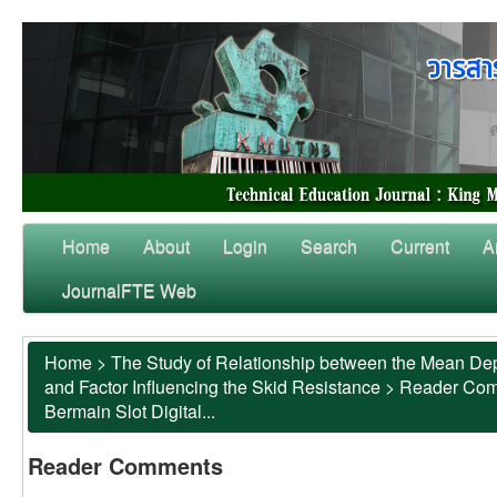
Home
About
Login
Search
Current
A
JournalFTE Web
Home
>
The Study of Relationship between the Mean Dep
and Factor Influencing the Skid Resistance
>
Reader Co
Bermain Slot Digital...
Reader Comments