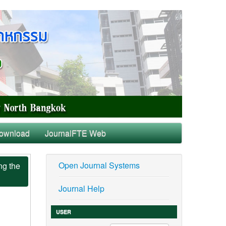
ownload
JournalFTE Web
Open Journal Systems
ng the
Journal Help
USER