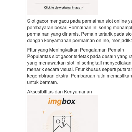
Slot gacor mengacu pada permainan slot online y
pembayaran besar. Permainan ini sering menampil
permainan yang dinamis. Pemain tertarik pada sl
dengan kenyamanan permainan online, menjadik
Fitur yang Meningkatkan Pengalaman Pemain
Popularitas slot gacor terletak pada desain yang 
yang menawarkan slot ini seringkali menyediakan 
menarik secara visual. Fitur khusus seperti puta
kegembiraan ekstra. Pembaruan rutin memastikan p
untuk bermain.
Aksesibilitas dan Kenyamanan