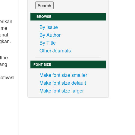
BROWSE
erikan
By Issue
isme
onal
By Author
gkan.
By Title
Other Journals
line
yang
FONT SIZE
Make font size smaller
otivasi
Make font size default
Make font size larger