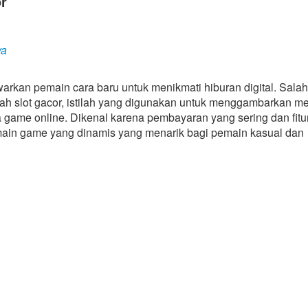
r
ya
rkan pemain cara baru untuk menikmati hiburan digital. Salah
ah slot gacor, istilah yang digunakan untuk menggambarkan me
ame online. Dikenal karena pembayaran yang sering dan fitur-
main game yang dinamis yang menarik bagi pemain kasual dan