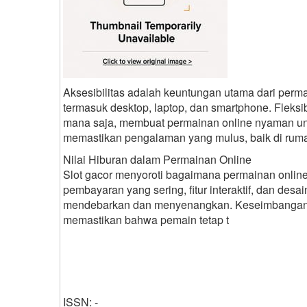
Aksesibilitas adalah keuntungan utama dari per
termasuk desktop, laptop, dan smartphone. Fleksi
mana saja, membuat permainan online nyaman untu
memastikan pengalaman yang mulus, baik di rum
Nilai Hiburan dalam Permainan Online
Slot gacor menyoroti bagaimana permainan onlin
pembayaran yang sering, fitur interaktif, dan des
mendebarkan dan menyenangkan. Keseimbangan a
memastikan bahwa pemain tetap t
ISSN: -