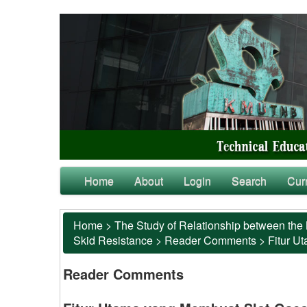
Home
About
Login
Search
Cur
Home
>
The Study of Relationship between the 
Skid Resistance
>
Reader Comments
>
Fitur U
Reader Comments