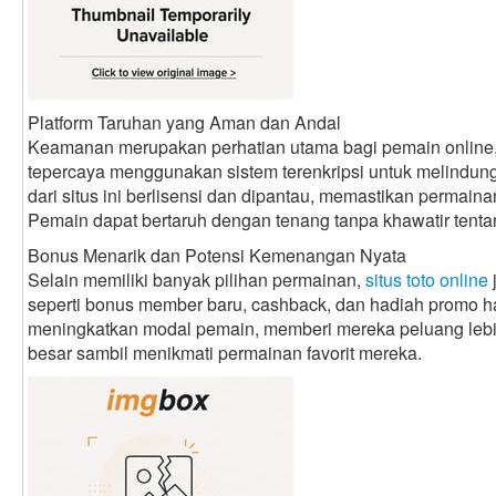
Platform Taruhan yang Aman dan Andal
Keamanan merupakan perhatian utama bagi pemain online, d
tepercaya menggunakan sistem terenkripsi untuk melindung
dari situs ini berlisensi dan dipantau, memastikan permaina
Pemain dapat bertaruh dengan tenang tanpa khawatir tenta
Bonus Menarik dan Potensi Kemenangan Nyata
Selain memiliki banyak pilihan permainan,
situs toto online
seperti bonus member baru, cashback, dan hadiah promo h
meningkatkan modal pemain, memberi mereka peluang leb
besar sambil menikmati permainan favorit mereka.