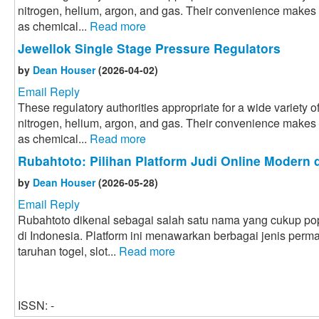
nitrogen, helium, argon, and gas. Their convenience makes 
as chemical...
Read more
Jewellok Single Stage Pressure Regulators
by
Dean Houser
(2026-04-02)
Email Reply
These regulatory authorities appropriate for a wide variety o
nitrogen, helium, argon, and gas. Their convenience makes 
as chemical...
Read more
Rubahtoto: Pilihan Platform Judi Online Modern 
by
Dean Houser
(2026-05-28)
Email Reply
Rubahtoto dikenal sebagai salah satu nama yang cukup popu
di Indonesia. Platform ini menawarkan berbagai jenis perma
taruhan togel, slot...
Read more
ISSN: -