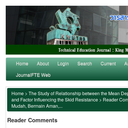
Home
About
Login
Search
Current
A
JournalFTE Web
Home
>
The Study of Relationship between the Mean Dep
and Factor Influencing the Skid Resistance
>
Reader Co
Mudah, Bermain Aman,...
Reader Comments