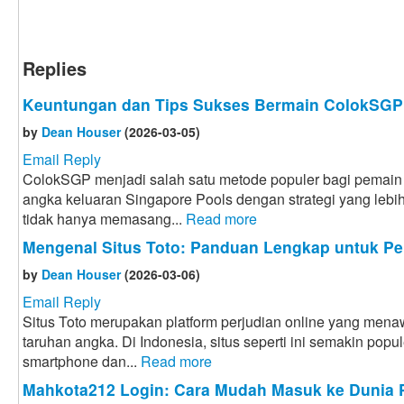
Replies
Keuntungan dan Tips Sukses Bermain ColokSGP
by
Dean Houser
(2026-03-05)
Email Reply
ColokSGP menjadi salah satu metode populer bagi pemain 
angka keluaran Singapore Pools dengan strategi yang lebih
tidak hanya memasang...
Read more
Mengenal Situs Toto: Panduan Lengkap untuk P
by
Dean Houser
(2026-03-06)
Email Reply
Situs Toto merupakan platform perjudian online yang mena
taruhan angka. Di Indonesia, situs seperti ini semakin po
smartphone dan...
Read more
Mahkota212 Login: Cara Mudah Masuk ke Dunia 