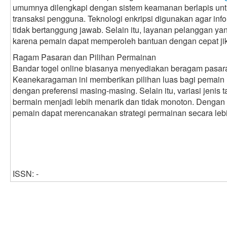
umumnya dilengkapi dengan sistem keamanan berlapis untu
transaksi pengguna. Teknologi enkripsi digunakan agar inf
tidak bertanggung jawab. Selain itu, layanan pelanggan yan
karena pemain dapat memperoleh bantuan dengan cepat ji
Ragam Pasaran dan Pilihan Permainan
Bandar togel online biasanya menyediakan beragam pasara
Keanekaragaman ini memberikan pilihan luas bagi pemain
dengan preferensi masing-masing. Selain itu, variasi jeni
bermain menjadi lebih menarik dan tidak monoton. Dengan 
pemain dapat merencanakan strategi permainan secara lebi
ISSN: -