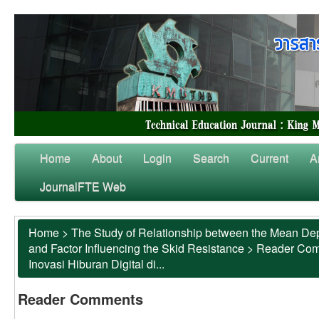
Home
About
Login
Search
Current
A
JournalFTE Web
Home
>
The Study of Relationship between the Mean Dep
and Factor Influencing the Skid Resistance
>
Reader Co
Inovasi Hiburan Digital di...
Reader Comments