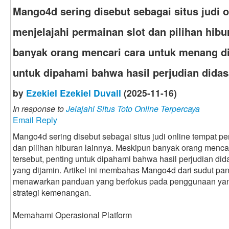
Mango4d sering disebut sebagai situs judi 
menjelajahi permainan slot dan pilihan hibu
banyak orang mencari cara untuk menang di 
untuk dipahami bahwa hasil perjudian didas
by
Ezekiel Ezekiel Duvall
(2025-11-16)
In response to
Jelajahi Situs Toto Online Terpercaya
Email Reply
Mango4d sering disebut sebagai situs judi online tempat p
dan pilihan hiburan lainnya. Meskipun banyak orang mencar
tersebut, penting untuk dipahami bahwa hasil perjudian d
yang dijamin. Artikel ini membahas Mango4d dari sudut p
menawarkan panduan yang berfokus pada penggunaan yang 
strategi kemenangan.
Memahami Operasional Platform