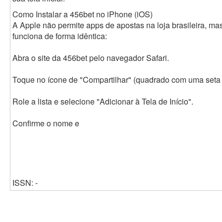
Como Instalar a 456bet no iPhone (iOS)
A Apple não permite apps de apostas na loja brasileira, m
funciona de forma idêntica:
Abra o site da 456bet pelo navegador Safari.
Toque no ícone de "Compartilhar" (quadrado com uma seta pa
Role a lista e selecione "Adicionar à Tela de Início".
Confirme o nome e
ISSN: -