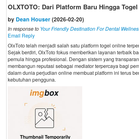
OLXTOTO: Dari Platform Baru Hingga Togel 
by
Dean Houser
(2026-02-20)
In response to
Your Friendly Destination For Dental Wellnes
Email Reply
OlxToto telah menjadi salah satu platform togel online terpe
Sejak berdiri, OlxToto fokus memberikan layanan terbaik bag
pemula hingga profesional. Dengan sistem yang transparan d
membangun reputasi sebagai mediator terpercaya bagi pe
dalam dunia perjudian online membuat platform ini terus be
kebutuhan pengguna.