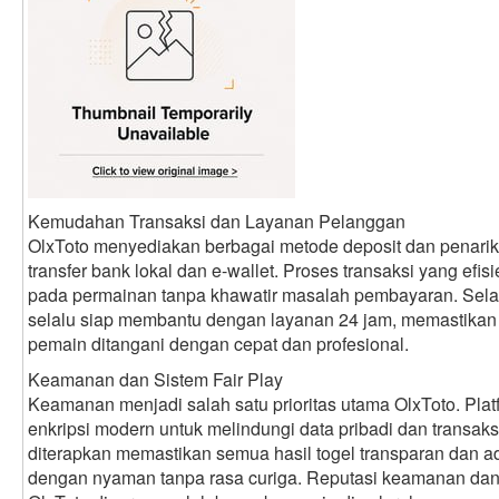
Kemudahan Transaksi dan Layanan Pelanggan
OlxToto menyediakan berbagai metode deposit dan penari
transfer bank lokal dan e-wallet. Proses transaksi yang e
pada permainan tanpa khawatir masalah pembayaran. Selain
selalu siap membantu dengan layanan 24 jam, memastikan 
pemain ditangani dengan cepat dan profesional.
Keamanan dan Sistem Fair Play
Keamanan menjadi salah satu prioritas utama OlxToto. Pla
enkripsi modern untuk melindungi data pribadi dan transaks
diterapkan memastikan semua hasil togel transparan dan a
dengan nyaman tanpa rasa curiga. Reputasi keamanan dan 