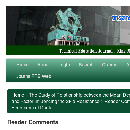
Home
About
Login
Search
Current
A
JournalFTE Web
Home
>
The Study of Relationship between the Mean Dep
and Factor Influencing the Skid Resistance
>
Reader Co
Fenomena di Dunia...
Reader Comments