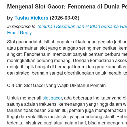
Mengenal Slot Gacor: Fenomena di Dunia Pe
by
Tasha Vickers
(2026-03-03)
In response to
Temukan Keseruan dan Hadiah bersama Had
Email Reply
Slot gacor adalah istilah populer di kalangan pemain judi 
atau permainan slot yang dianggap sering memberikan ke
singkat. Fenomena ini membuat banyak pemain berburu me
meningkatkan peluang menang. Dengan kemudahan akses mela
menjadi topik hangat di berbagai forum dan grup komunitas
dan strategi bermain sangat diperhitungkan untuk meraih 
Ciri-Ciri Slot Gacor yang Wajib Diketahui Pemain
Untuk mengenali
slot gacor
, ada beberapa indikator yang b
satunya adalah frekuensi kemenangan yang tinggi dalam w
taruhan tidak besar. Selain itu, pemain juga memperhatikan
tinggi dan volatilitas mesin slot yang cenderung stabil. 
tertentu, misalnya pagi atau malam hari, bisa mempengaruh