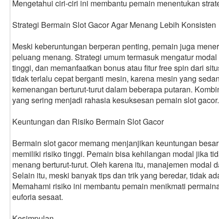
Mengetahui ciri-ciri ini membantu pemain menentukan strateg
Strategi Bermain Slot Gacor Agar Menang Lebih Konsisten
Meski keberuntungan berperan penting, pemain juga mene
peluang menang. Strategi umum termasuk mengatur modal
tinggi, dan memanfaatkan bonus atau fitur free spin dari sit
tidak terlalu cepat berganti mesin, karena mesin yang se
kemenangan berturut-turut dalam beberapa putaran. Kombina
yang sering menjadi rahasia kesuksesan pemain slot gacor.
Keuntungan dan Risiko Bermain Slot Gacor
Bermain slot gacor memang menjanjikan keuntungan besar d
memiliki risiko tinggi. Pemain bisa kehilangan modal jika ti
menang berturut-turut. Oleh karena itu, manajemen modal d
Selain itu, meski banyak tips dan trik yang beredar, tidak
Memahami risiko ini membantu pemain menikmati permaina
euforia sesaat.
Kesimpulan