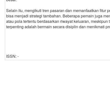
Selain itu, mengikuti tren pasaran dan memanfaatkan fitur p
bisa menjadi strategi tambahan. Beberapa pemain juga m
atau pola tertentu berdasarkan riwayat keluaran, meskipun 
terpenting adalah bermain secara disiplin dan menikmati 
ISSN: -