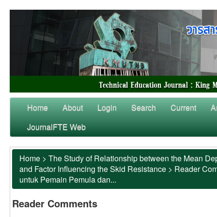
Home
About
Login
Search
Current
A
JournalFTE Web
Home
>
The Study of Relationship between the Mean Dep
and Factor Influencing the Skid Resistance
>
Reader Co
untuk Pemain Pemula dan...
Reader Comments