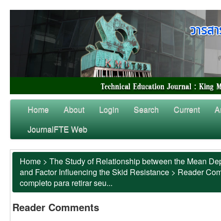
Home
About
Login
Search
Current
A
JournalFTE Web
Home
>
The Study of Relationship between the Mean Dep
and Factor Influencing the Skid Resistance
>
Reader Co
completo para retirar seu...
Reader Comments