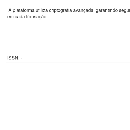
A plataforma utiliza criptografia avançada, garantindo segur
em cada transação.
ISSN: -