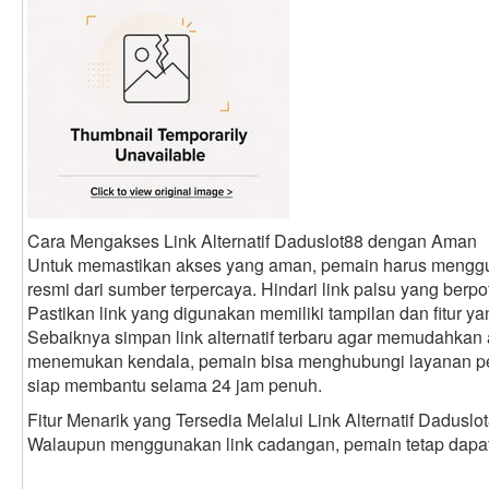
Cara Mengakses Link Alternatif Daduslot88 dengan Aman
Untuk memastikan akses yang aman, pemain harus menggun
resmi dari sumber terpercaya. Hindari link palsu yang berp
Pastikan link yang digunakan memiliki tampilan dan fitur ya
Sebaiknya simpan link alternatif terbaru agar memudahkan 
menemukan kendala, pemain bisa menghubungi layanan pe
siap membantu selama 24 jam penuh.
Fitur Menarik yang Tersedia Melalui Link Alternatif Daduslo
Walaupun menggunakan link cadangan, pemain tetap dapa