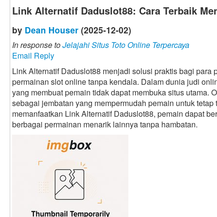
Link Alternatif Daduslot88: Cara Terbaik Men
by
Dean Houser
(2025-12-02)
In response to
Jelajahi Situs Toto Online Terpercaya
Email Reply
Link Alternatif Daduslot88 menjadi solusi praktis bagi par
permainan slot online tanpa kendala. Dalam dunia judi onlin
yang membuat pemain tidak dapat membuka situs utama. Oleh 
sebagai jembatan yang mempermudah pemain untuk tetap 
memanfaatkan Link Alternatif Daduslot88, pemain dapat berm
berbagai permainan menarik lainnya tanpa hambatan.