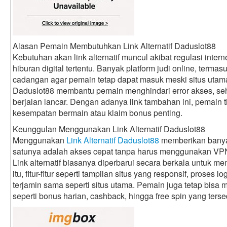
Alasan Pemain Membutuhkan Link Alternatif Daduslot88
Kebutuhan akan link alternatif muncul akibat regulasi inter
hiburan digital tertentu. Banyak platform judi online, term
cadangan agar pemain tetap dapat masuk meski situs utama s
Daduslot88 membantu pemain menghindari error akses, se
berjalan lancar. Dengan adanya link tambahan ini, pemain t
kesempatan bermain atau klaim bonus penting.
Keunggulan Menggunakan Link Alternatif Daduslot88
Menggunakan
Link Alternatif Daduslot88
memberikan banya
satunya adalah akses cepat tanpa harus menggunakan VPN 
Link alternatif biasanya diperbarui secara berkala untuk me
itu, fitur-fitur seperti tampilan situs yang responsif, prose
terjamin sama seperti situs utama. Pemain juga tetap bisa
seperti bonus harian, cashback, hingga free spin yang terse