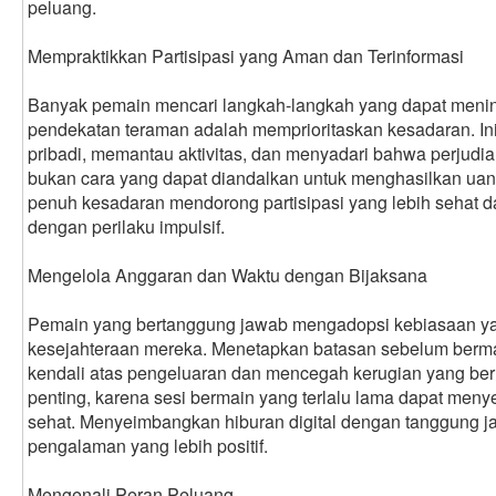
peluang.
Mempraktikkan Partisipasi yang Aman dan Terinformasi
Banyak pemain mencari langkah-langkah yang dapat menin
pendekatan teraman adalah memprioritaskan kesadaran. I
pribadi, memantau aktivitas, dan menyadari bahwa perjudi
bukan cara yang dapat diandalkan untuk menghasilkan ua
penuh kesadaran mendorong partisipasi yang lebih sehat da
dengan perilaku impulsif.
Mengelola Anggaran dan Waktu dengan Bijaksana
Pemain yang bertanggung jawab mengadopsi kebiasaan y
kesejahteraan mereka. Menetapkan batasan sebelum ber
kendali atas pengeluaran dan mencegah kerugian yang be
penting, karena sesi bermain yang terlalu lama dapat menye
sehat. Menyeimbangkan hiburan digital dengan tanggung 
pengalaman yang lebih positif.
Mengenali Peran Peluang