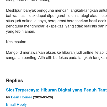
Meskipun banyak pengguna mencari langkah-langkah untuk
bahwa hasil tidak dapat dipengaruhi oleh strategi atau met
situs judi online lainnya, beroperasi berdasarkan hasil a
pengguna menghindari ekspektasi yang tidak realistis da
yang lebih aman.
Kesimpulan
Mango4d menawarkan akses ke hiburan judi online, tetapi
sangatlah penting. Alih-alih berfokus pada langkah-lang
Replies
Slot Terpercaya: Hiburan Digital yang Penuh Tan
by
Dean Houser
(2026-03-26)
Email Reply