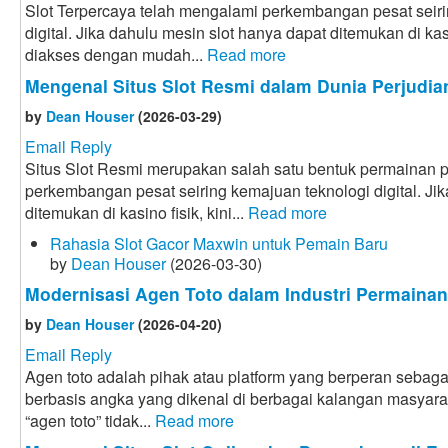
Slot Terpercaya telah mengalami perkembangan pesat seir
digital. Jika dahulu mesin slot hanya dapat ditemukan di kasi
diakses dengan mudah...
Read more
Mengenal Situs Slot Resmi dalam Dunia Perjudi
by
Dean Houser
(2026-03-29)
Email Reply
Situs Slot Resmi merupakan salah satu bentuk permainan 
perkembangan pesat seiring kemajuan teknologi digital. Ji
ditemukan di kasino fisik, kini...
Read more
Rahasia Slot Gacor Maxwin untuk Pemain Baru
by
Dean Houser
(2026-03-30)
Modernisasi Agen Toto dalam Industri Permaina
by
Dean Houser
(2026-04-20)
Email Reply
Agen toto adalah pihak atau platform yang berperan sebag
berbasis angka yang dikenal di berbagai kalangan masyarak
“agen toto” tidak...
Read more