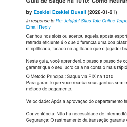
Guia de Saque na 1010: Como Retira
by
Ezekiel Ezekiel Duvall
(2026-01-21)
In response to
Re: Jelajahi Situs Toto Online Terp
Email Reply
Ganhou nos slots ou acertou aquela aposta espor
retirada eficiente é o que diferencia uma boa pla
simplificado, focado na agilidade que o jogador bra
Neste guia, você aprenderá o passo a passo de co
garantir que o seu lucro caia na conta o mais rápi
O Método Principal: Saque via PIX na 1010
Para garantir que você receba seus ganhos sem 
método de pagamento.
Velocidade: Após a aprovação do departamento fin
Conveniência: Não há necessidade de intermediár
Segurança: O rastreamento da transação garante q