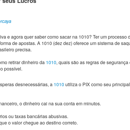
r seus Lucros
ercaya
tiva e agora quer saber como sacar na 1010? Ter um processo 
taforma de apostas. A 1010 (dez dez) oferece um sistema de saq
sileiro precisa.
mo retirar dinheiro da
1010
, quais são as regras de segurança
do possível.
esperas desnecessárias, a
1010
utiliza o PIX como seu principal
anceiro, o dinheiro cai na sua conta em minutos.
ios ou taxas bancárias abusivas.
ue o valor chegue ao destino correto.