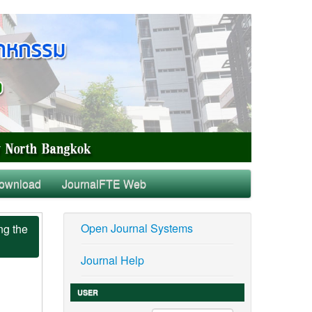
ownload
JournalFTE Web
Open Journal Systems
ng the
Journal Help
USER