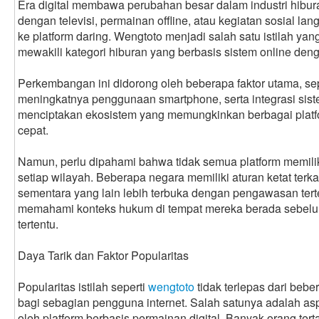
Era digital membawa perubahan besar dalam industri hibura
dengan televisi, permainan offline, atau kegiatan sosial la
ke platform daring. Wengtoto menjadi salah satu istilah yan
mewakili kategori hiburan yang berbasis sistem online de
Perkembangan ini didorong oleh beberapa faktor utama, se
meningkatnya penggunaan smartphone, serta integrasi sist
menciptakan ekosistem yang memungkinkan berbagai plat
cepat.
Namun, perlu dipahami bahwa tidak semua platform memiliki
setiap wilayah. Beberapa negara memiliki aturan ketat terkai
sementara yang lain lebih terbuka dengan pengawasan terte
memahami konteks hukum di tempat mereka berada sebelum te
tertentu.
Daya Tarik dan Faktor Popularitas
Popularitas istilah seperti
wengtoto
tidak terlepas dari beb
bagi sebagian pengguna internet. Salah satunya adalah as
oleh platform berbasis permainan digital. Banyak orang tertar