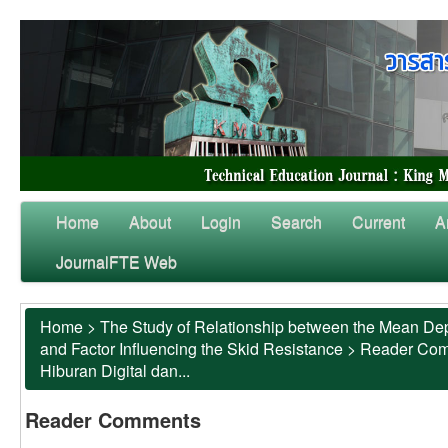
Home
About
Login
Search
Current
A
JournalFTE Web
Home
>
The Study of Relationship between the Mean Dep
and Factor Influencing the Skid Resistance
>
Reader Co
Hiburan Digital dan...
Reader Comments