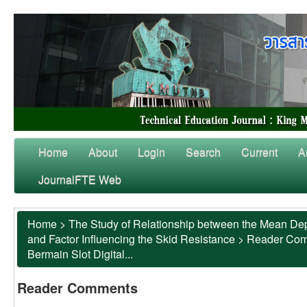
Home
About
Login
Search
Current
A
JournalFTE Web
Home
>
The Study of Relationship between the Mean Dep
and Factor Influencing the Skid Resistance
>
Reader Co
Bermain Slot Digital...
Reader Comments