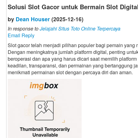
Solusi Slot Gacor untuk Bermain Slot Digit
by
Dean Houser
(2025-12-16)
In response to
Jelajahi Situs Toto Online Terpercaya
Email Reply
Slot gacor telah menjadi pilihan populer bagi pemain yang m
Dengan meningkatnya jumlah platform digital, penting untu
beroperasi dan apa yang harus dicari saat memilih platfor
keadilan, transparansi, dan permainan yang bertanggung 
menikmati permainan slot dengan percaya diri dan aman.