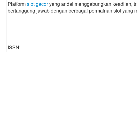
Platform
slot gacor
yang andal menggabungkan keadilan, tr
bertanggung jawab dengan berbagai permainan slot yang 
ISSN: -