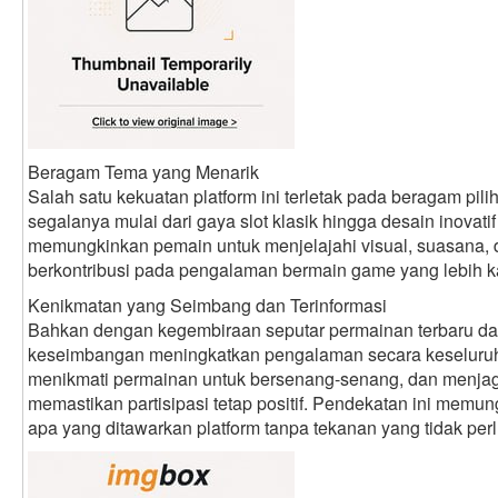
Beragam Tema yang Menarik
Salah satu kekuatan platform ini terletak pada beragam pil
segalanya mulai dari gaya slot klasik hingga desain inovatif
memungkinkan pemain untuk menjelajahi visual, suasana, dan
berkontribusi pada pengalaman bermain game yang lebih 
Kenikmatan yang Seimbang dan Terinformasi
Bahkan dengan kegembiraan seputar permainan terbaru da
keseimbangan meningkatkan pengalaman secara keseluruha
menikmati permainan untuk bersenang-senang, dan menjaga 
memastikan partisipasi tetap positif. Pendekatan ini mem
apa yang ditawarkan platform tanpa tekanan yang tidak perl