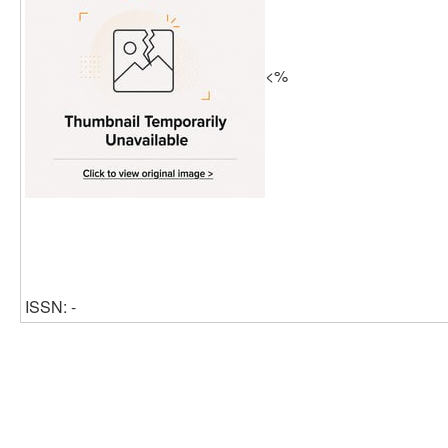
<%
ISSN: -