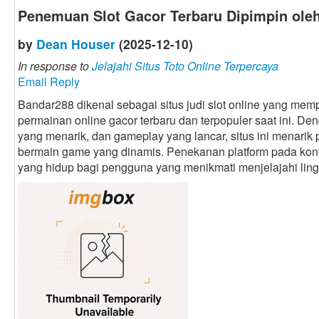
Penemuan Slot Gacor Terbaru Dipimpin ole
by
Dean Houser
(2025-12-10)
In response to
Jelajahi Situs Toto Online Terpercaya
Email Reply
Bandar288 dikenal sebagai situs judi slot online yang mem
permainan online gacor terbaru dan terpopuler saat ini. D
yang menarik, dan gameplay yang lancar, situs ini menari
bermain game yang dinamis. Penekanan platform pada ko
yang hidup bagi pengguna yang menikmati menjelajahi lingk