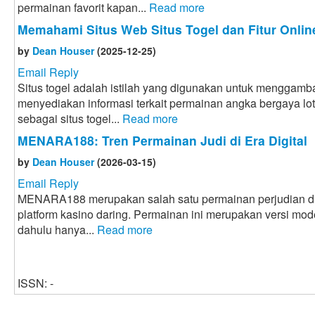
permainan favorit kapan...
Read more
Memahami Situs Web Situs Togel dan Fitur Onlin
by
Dean Houser
(2025-12-25)
Email Reply
Situs togel adalah istilah yang digunakan untuk menggamba
menyediakan informasi terkait permainan angka bergaya loter
sebagai situs togel...
Read more
MENARA188: Tren Permainan Judi di Era Digital
by
Dean Houser
(2026-03-15)
Email Reply
MENARA188 merupakan salah satu permainan perjudian digi
platform kasino daring. Permainan ini merupakan versi mode
dahulu hanya...
Read more
ISSN: -