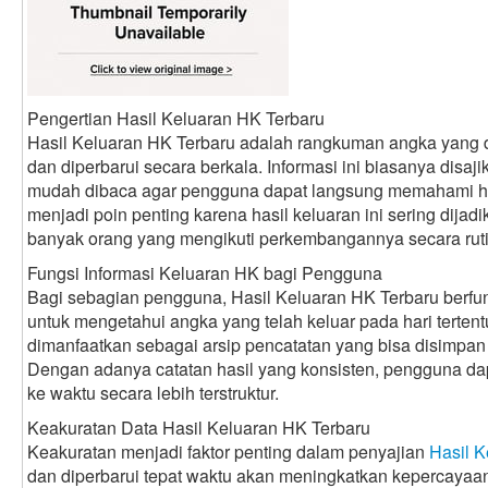
Pengertian Hasil Keluaran HK Terbaru
Hasil Keluaran HK Terbaru adalah rangkuman angka yang 
dan diperbarui secara berkala. Informasi ini biasanya disaj
mudah dibaca agar pengguna dapat langsung memahami has
menjadi poin penting karena hasil keluaran ini sering dijadi
banyak orang yang mengikuti perkembangannya secara ruti
Fungsi Informasi Keluaran HK bagi Pengguna
Bagi sebagian pengguna, Hasil Keluaran HK Terbaru berfu
untuk mengetahui angka yang telah keluar pada hari tertentu.
dimanfaatkan sebagai arsip pencatatan yang bisa disimpan d
Dengan adanya catatan hasil yang konsisten, pengguna d
ke waktu secara lebih terstruktur.
Keakuratan Data Hasil Keluaran HK Terbaru
Keakuratan menjadi faktor penting dalam penyajian
Hasil K
dan diperbarui tepat waktu akan meningkatkan kepercaya