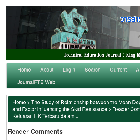
Home
About
Login
Search
Current
A
JournalFTE Web
Home
>
The Study of Relationship between the Mean Dep
and Factor Influencing the Skid Resistance
>
Reader Co
Keluaran HK Terbaru dalam...
Reader Comments