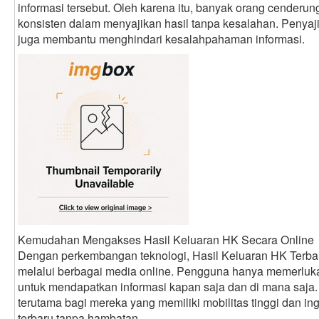
informasi tersebut. Oleh karena itu, banyak orang cenderun
konsisten dalam menyajikan hasil tanpa kesalahan. Penyaji
juga membantu menghindari kesalahpahaman informasi.
Kemudahan Mengakses Hasil Keluaran HK Secara Online
Dengan perkembangan teknologi, Hasil Keluaran HK Terba
melalui berbagai media online. Pengguna hanya memerluka
untuk mendapatkan informasi kapan saja dan di mana saja
terutama bagi mereka yang memiliki mobilitas tinggi dan in
terbaru tanpa hambatan.