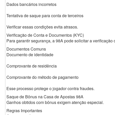
Dados bancários incorretos
Tentativa de saque para conta de terceiros
Verificar essas condições evita atrasos.
Verificação de Conta e Documentos (KYC)
Para garantir segurança, a 98A pode solicitar a verificação 
Documentos Comuns
Documento de identidade
Comprovante de residência
Comprovante do método de pagamento
Esse processo protege o jogador contra fraudes.
Saque de Bônus na Casa de Apostas 98A
Ganhos obtidos com bônus exigem atenção especial.
Regras Importantes