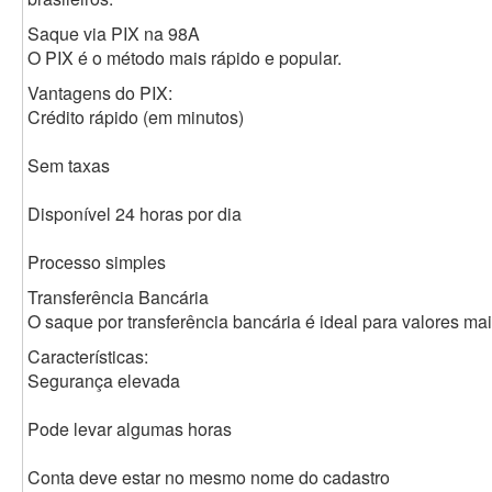
Saque via PIX na 98A
O PIX é o método mais rápido e popular.
Vantagens do PIX:
Crédito rápido (em minutos)
Sem taxas
Disponível 24 horas por dia
Processo simples
Transferência Bancária
O saque por transferência bancária é ideal para valores mai
Características:
Segurança elevada
Pode levar algumas horas
Conta deve estar no mesmo nome do cadastro