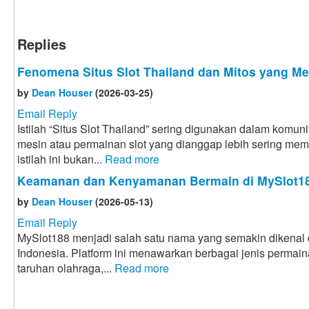
Replies
Fenomena Situs Slot Thailand dan Mitos yang Me
by
Dean Houser
(2026-03-25)
Email Reply
Istilah “Situs Slot Thailand” sering digunakan dalam kom
mesin atau permainan slot yang dianggap lebih sering m
istilah ini bukan...
Read more
Keamanan dan Kenyamanan Bermain di MySlot1
by
Dean Houser
(2026-05-13)
Email Reply
MySlot188 menjadi salah satu nama yang semakin dikenal di
Indonesia. Platform ini menawarkan berbagai jenis permainan
taruhan olahraga,...
Read more