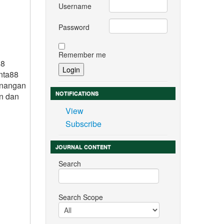
Username
Password
Remember me
88
nta88
enangan
NOTIFICATIONS
rn dan
View
Subscribe
JOURNAL CONTENT
Search
Search Scope