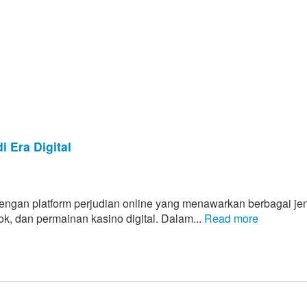
 Era Digital
dengan platform perjudian online yang menawarkan berbagai je
ok, dan permainan kasino digital. Dalam...
Read more