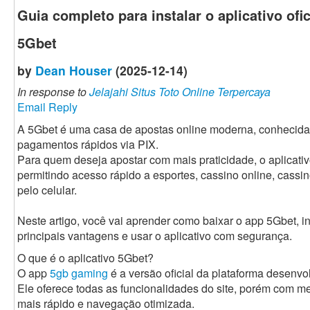
Guia completo para instalar o aplicativo ofi
5Gbet
by
Dean Houser
(2025-12-14)
In response to
Jelajahi Situs Toto Online Terpercaya
Email Reply
A 5Gbet é uma casa de apostas online moderna, conhecida 
pagamentos rápidos via PIX.
Para quem deseja apostar com mais praticidade, o aplicati
permitindo acesso rápido a esportes, cassino online, cassin
pelo celular.
Neste artigo, você vai aprender como baixar o app 5Gbet, i
principais vantagens e usar o aplicativo com segurança.
O que é o aplicativo 5Gbet?
O app
5gb gaming
é a versão oficial da plataforma desenvo
Ele oferece todas as funcionalidades do site, porém com 
mais rápido e navegação otimizada.