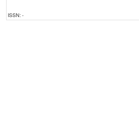
ISSN: -