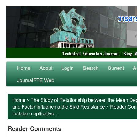
Home
About
Login
Search
Current
A
JournalFTE Web
Home
>
The Study of Relationship between the Mean Dep
and Factor Influencing the Skid Resistance
>
Reader Co
instalar o aplicativo...
Reader Comments