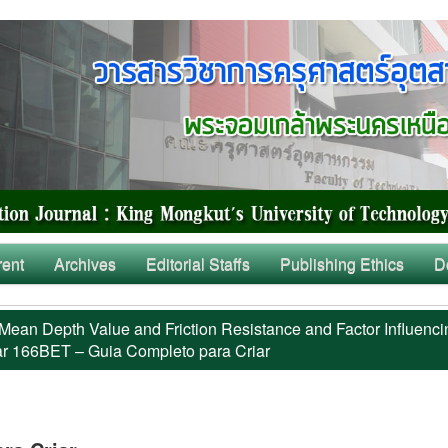
rent
Archives
Editorial Staffs
Publishing Ethics
D
Mean Depth Value and Friction Resistance and Factor Influenci
ar 166BET – Guia Completo para Criar