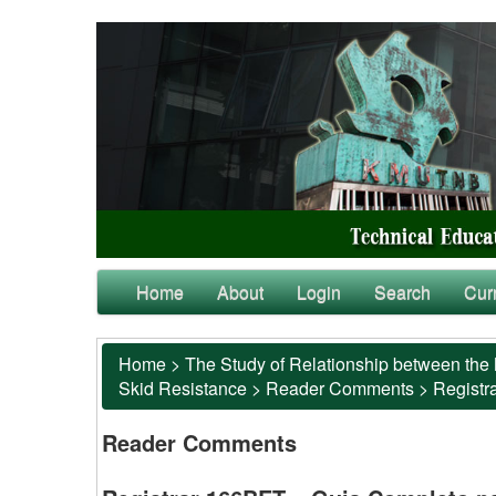
Home
About
Login
Search
Cur
Home
>
The Study of Relationship between the 
Skid Resistance
>
Reader Comments
>
Registr
Reader Comments