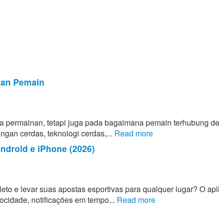
atan Pemain
 pada permainan, tetapi juga pada bagaimana pemain terhubung 
ungan cerdas, teknologi cerdas,...
Read more
ndroid e iPhone (2026)
to e levar suas apostas esportivas para qualquer lugar? O apl
ocidade, notificações em tempo...
Read more