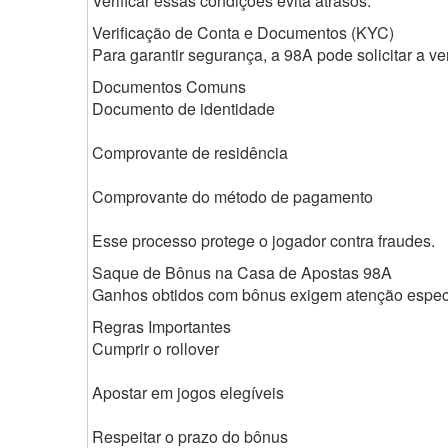
Verificar essas condições evita atrasos.
Verificação de Conta e Documentos (KYC)
Para garantir segurança, a 98A pode solicitar a ve
Documentos Comuns
Documento de identidade
Comprovante de residência
Comprovante do método de pagamento
Esse processo protege o jogador contra fraudes.
Saque de Bônus na Casa de Apostas 98A
Ganhos obtidos com bônus exigem atenção especi
Regras Importantes
Cumprir o rollover
Apostar em jogos elegíveis
Respeitar o prazo do bônus