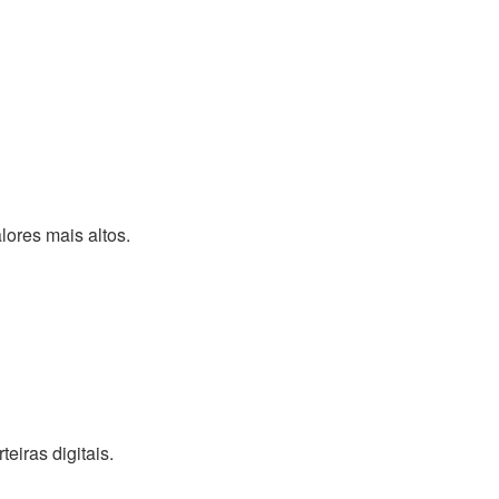
lores mais altos.
eiras digitais.