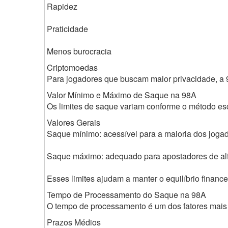
Rapidez
Praticidade
Menos burocracia
Criptomoedas
Para jogadores que buscam maior privacidade, a
Valor Mínimo e Máximo de Saque na 98A
Os limites de saque variam conforme o método es
Valores Gerais
Saque mínimo: acessível para a maioria dos joga
Saque máximo: adequado para apostadores de al
Esses limites ajudam a manter o equilíbrio finance
Tempo de Processamento do Saque na 98A
O tempo de processamento é um dos fatores mais 
Prazos Médios