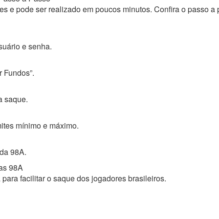
les e pode ser realizado em poucos minutos. Confira o passo a
usuário e senha.
r Fundos”.
a saque.
limites mínimo e máximo.
da 98A.
as 98A
para facilitar o saque dos jogadores brasileiros.