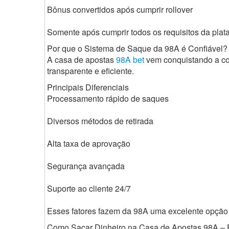
Bônus convertidos após cumprir rollover
Somente após cumprir todos os requisitos da plata
Por que o Sistema de Saque da 98A é Confiável?
A casa de apostas
98A bet
vem conquistando a co
transparente e eficiente.
Principais Diferenciais
Processamento rápido de saques
Diversos métodos de retirada
Alta taxa de aprovação
Segurança avançada
Suporte ao cliente 24/7
Esses fatores fazem da 98A uma excelente opção 
Como Sacar Dinheiro na Casa de Apostas 98A –