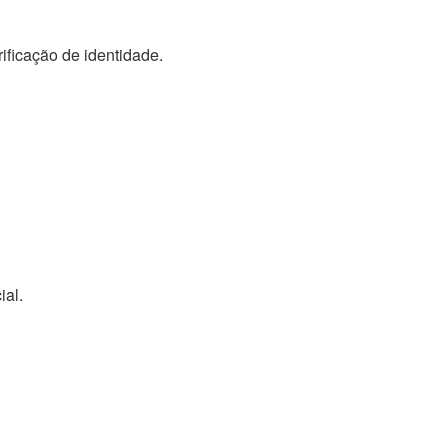
rificação de identidade.
al.