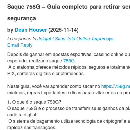
Saque 758G – Guia completo para retirar se
segurança
by
Dean Houser
(2025-11-14)
In response to
Jelajahi Situs Toto Online Terpercaya
Email Reply
Depois de ganhar em apostas esportivas, cassino online o
esperado: realizar o saque
758G
.
A plataforma oferece métodos rápidos, seguros e totalment
PIX, carteiras digitais e criptomoedas.
Neste guia, você vai aprender como sacar no
https://758g.ne
mínimos, regras importantes e dicas para evitar erros no pr
1. O que é o saque 758G?
O saque 758G é o processo de transferir seus ganhos da pl
carteira digital.
O sistema de pagamento utiliza tecnologia de criptografia a
rapidez nas transações.