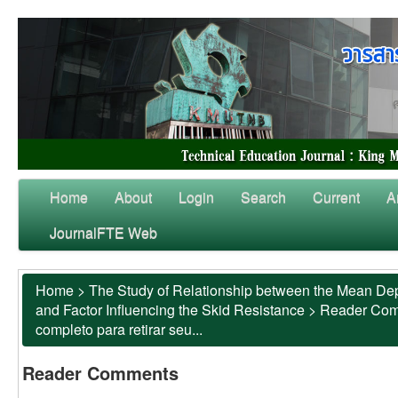
Home
About
Login
Search
Current
A
JournalFTE Web
Home
>
The Study of Relationship between the Mean Dep
and Factor Influencing the Skid Resistance
>
Reader Co
completo para retirar seu...
Reader Comments