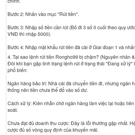
chính.
Bước 2: Nhấn vào mục "Rút tiền".
Bước 3: Nhập số tiền cần rút (Bỏ đi 3 số 0 cuối theo quy ước
VNĐ thì nhập 5000).
Bước 4: Nhập mật khẩu rút tiền đã cài ở Giai đoạn 1 và nhấ
4. Tại sao lệnh rút tiền Rongho99 bị chậm? (Nguyên nhân &
Đôi khi bạn gặp tình trạng lệnh rút ở trạng thái "Đang xử lý"
phổ biến:
Ngân hàng bảo trì: Nhà cái đã chuyển tiền đi, nhưng ngân h
thống nên tiền chưa thể đổ vào số dư.
Cách xử lý: Kiên nhẫn chờ ngân hàng làm việc lại hoặc liê
soát.
Chưa đạt đủ doanh thu cược: Đây là lỗi thường gặp nhất. H
cược đủ số vòng quy định của khuyến mãi.