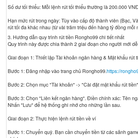
Số dư tối thiểu: Mỗi lệnh rút tối thiểu thường là 200.000 VN
Hạn mức rút trong ngày: Tùy vào cấp độ thành viên (Bạc, 
rút tối đa khác nhau (từ vài trăm triệu đến hàng tỷ đồng mỗi 
3. Hướng dẫn quy trình rút tiền Rongho99 chi tiết nhất
Quy trình này được chia thành 2 giai đoạn cho người mới dễ
Giai đoạn 1: Thiết lập Tài khoản ngân hàng & Mật khẩu rút t
Bước 1: Đăng nhập vào trang chủ Rongho99.
https://rongho
Bước 2: Chọn mục "Tài khoản" -> "Cài đặt mật khẩu rút tiền"
Bước 3: Chọn "Liên kết ngân hàng". Điền chính xác: Tên ng
Nhấn "Lưu" để hệ thống ghi nhớ cho những lần sau.
Giai đoạn 2: Thực hiện lệnh rút tiền về ví
Bước 1: Chuyển quỹ. Bạn cần chuyển tiền từ các sảnh game 