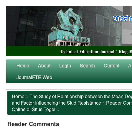
Home
About
Login
Search
Current
A
JournalFTE Web
Home
>
The Study of Relationship between the Mean Dep
and Factor Influencing the Skid Resistance
>
Reader Co
Online di Situs Togel...
Reader Comments