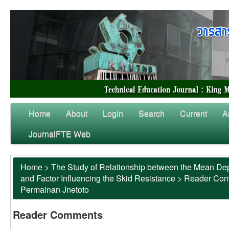
Home
About
Login
Search
Current
A
JournalFTE Web
Home
>
The Study of Relationship between the Mean Dep
and Factor Influencing the Skid Resistance
>
Reader Co
Permainan Jnetoto
Reader Comments