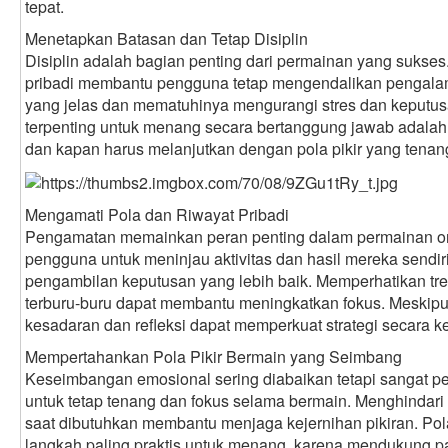
tepat.
Menetapkan Batasan dan Tetap Disiplin
Disiplin adalah bagian penting dari permainan yang sukses
pribadi membantu pengguna tetap mengendalikan pengal
yang jelas dan mematuhinya mengurangi stres dan keputus
terpenting untuk menang secara bertanggung jawab adalah
dan kapan harus melanjutkan dengan pola pikir yang tenan
Mengamati Pola dan Riwayat Pribadi
Pengamatan memainkan peran penting dalam permainan o
pengguna untuk meninjau aktivitas dan hasil mereka sendi
pengambilan keputusan yang lebih baik. Memperhatikan tre
terburu-buru dapat membantu meningkatkan fokus. Meskipun 
kesadaran dan refleksi dapat memperkuat strategi secara k
Mempertahankan Pola Pikir Bermain yang Seimbang
Keseimbangan emosional sering diabaikan tetapi sangat p
untuk tetap tenang dan fokus selama bermain. Menghindari t
saat dibutuhkan membantu menjaga kejernihan pikiran. Pola 
langkah paling praktis untuk menang, karena mendukung pa