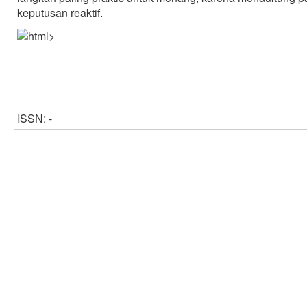
keputusan reaktif.
ISSN: -