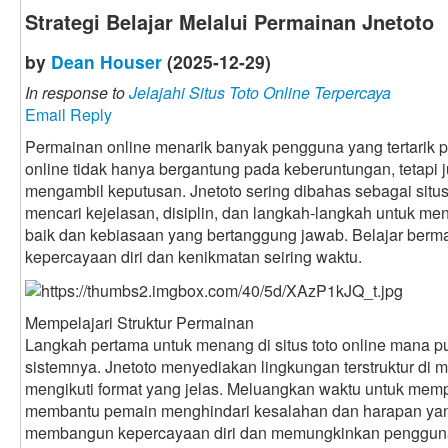
Strategi Belajar Melalui Permainan Jnetoto
by
Dean Houser
(2025-12-29)
In response to
Jelajahi Situs Toto Online Terpercaya
Email Reply
Permainan online menarik banyak pengguna yang tertarik pad
online tidak hanya bergantung pada keberuntungan, tetap
mengambil keputusan. Jnetoto sering dibahas sebagai situ
mencari kejelasan, disiplin, dan langkah-langkah untuk m
baik dan kebiasaan yang bertanggung jawab. Belajar berm
kepercayaan diri dan kenikmatan seiring waktu.
Mempelajari Struktur Permainan
Langkah pertama untuk menang di situs toto online mana 
sistemnya. Jnetoto menyediakan lingkungan terstruktur di ma
mengikuti format yang jelas. Meluangkan waktu untuk memp
membantu pemain menghindari kesalahan dan harapan yang 
membangun kepercayaan diri dan memungkinkan pengguna 