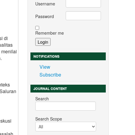
Username
Password
Remember me
i di
alitas
 menilai
NOTIFICATIONS
.
View
Subscribe
nteks
JOURNAL CONTENT
Saluran
Search
Search Scope
skusi
asalah