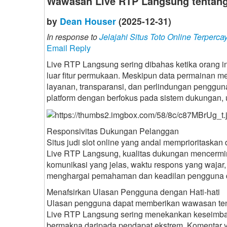
Wawasan Live RTP Langsung tentang 
by
Dean Houser
(2025-12-31)
In response to
Jelajahi Situs Toto Online Terperca
Email Reply
Live RTP Langsung sering dibahas ketika orang in
luar fitur permukaan. Meskipun data permainan m
layanan, transparansi, dan perlindungan pengguna
platform dengan berfokus pada sistem dukungan, u
Responsivitas Dukungan Pelanggan
Situs judi slot online yang andal memprioritask
Live RTP Langsung, kualitas dukungan mencermin
komunikasi yang jelas, waktu respons yang waja
menghargai pemahaman dan keadilan pengguna d
Menafsirkan Ulasan Pengguna dengan Hati-hati
Ulasan pengguna dapat memberikan wawasan tenta
Live RTP Langsung sering menekankan keseimbang
bermakna daripada pendapat ekstrem. Komentar ya