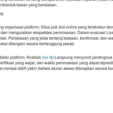
mbentuk kesan yang beralasan.
rganisasi platform. Situs judi slot online yang terstruktur de
as dan menguraikan ekspektasi pemrosesan. Dalam evaluasi Li
iasi. Penjelasan yang jelas tentang batasan, konfirmasi, dan w
si ditangani secara bertanggung jawab.
alan platform. Analisis
live rtp
Langsung menyoroti pentingnya
erifikasi yang wajar, dan waktu pemrosesan yang dapat dipredi
 merasa lebih yakin bahwa aturan akses diterapkan secara ko