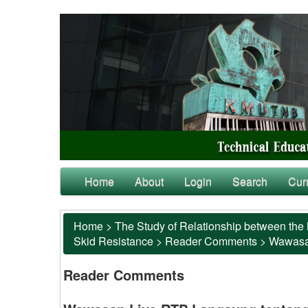
Home
About
Login
Search
Cur
Home
>
The Study of Relationship between the 
Skid Resistance
>
Reader Comments
>
Wawasan
Reader Comments