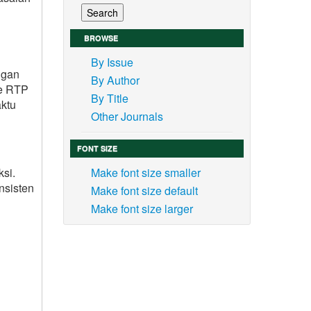
BROWSE
By Issue
ngan
By Author
ve RTP
By Title
aktu
Other Journals
FONT SIZE
ksi.
Make font size smaller
nsisten
Make font size default
Make font size larger