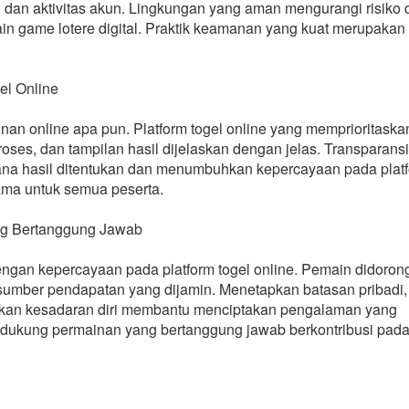
i dan aktivitas akun. Lingkungan yang aman mengurangi risiko 
n game lotere digital. Praktik keamanan yang kuat merupakan
el Online
nan online apa pun. Platform togel online yang memprioritaska
ses, dan tampilan hasil dijelaskan dengan jelas. Transparansi
 hasil ditentukan dan menumbuhkan kepercayaan pada platf
ma untuk semua peserta.
g Bertanggung Jawab
engan kepercayaan pada platform togel online. Pemain didoron
 sumber pendapatan yang dijamin. Menetapkan batasan pribadi,
kan kesadaran diri membantu menciptakan pengalaman yang
ukung permainan yang bertanggung jawab berkontribusi pad