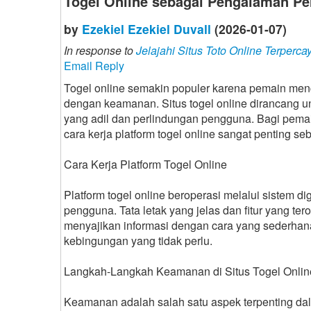
Togel Online sebagai Pengalaman P
by
Ezekiel Ezekiel Duvall
(2026-01-07)
In response to
Jelajahi Situs Toto Online Terperca
Email Reply
Togel online semakin populer karena pemain me
dengan keamanan. Situs togel online dirancang u
yang adil dan perlindungan pengguna. Bagi pem
cara kerja platform togel online sangat penting se
Cara Kerja Platform Togel Online
Platform togel online beroperasi melalui sistem d
pengguna. Tata letak yang jelas dan fitur yang t
menyajikan informasi dengan cara yang sederhana
kebingungan yang tidak perlu.
Langkah-Langkah Keamanan di Situs Togel Onlin
Keamanan adalah salah satu aspek terpenting dal