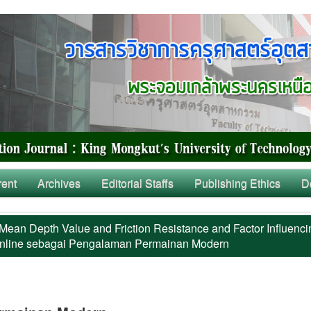
rent
Archives
Editorial Staffs
Publishing Ethics
D
Mean Depth Value and Friction Resistance and Factor Influenci
nline sebagai Pengalaman Permainan Modern