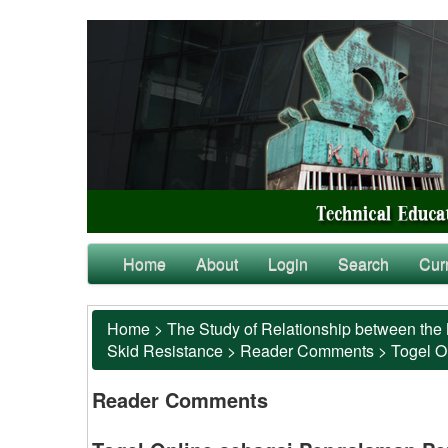
Home
About
Login
Search
Cur
Home
>
The Study of Relationship between the 
Skid Resistance
>
Reader Comments
>
Togel O
Reader Comments