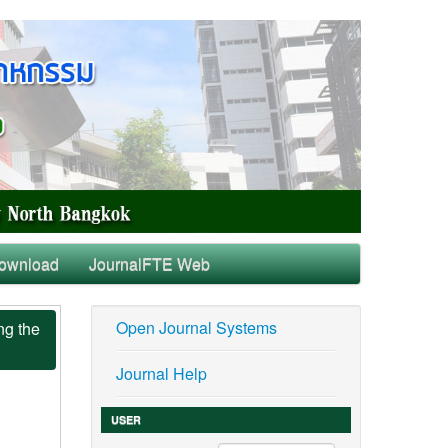
ownload
JournalFTE Web
Open Journal Systems
ng the
Journal Help
USER