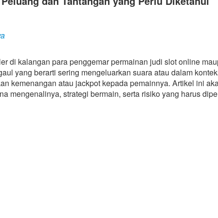
Peluang dan Tantangan yang Perlu Diketahui
ya
er di kalangan para penggemar permainan judi slot online ma
a gaul yang berarti sering mengeluarkan suara atau dalam kontek
ikan kemenangan atau jackpot kepada pemainnya. Artikel ini ak
mengenalinya, strategi bermain, serta risiko yang harus dipe