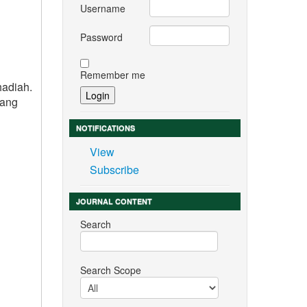
Username
Password
Remember me
hadiah.
yang
NOTIFICATIONS
View
Subscribe
JOURNAL CONTENT
Search
Search Scope