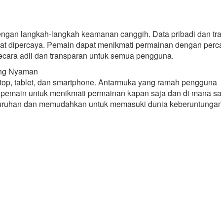
gan langkah-langkah keamanan canggih. Data pribadi dan tr
at dipercaya. Pemain dapat menikmati permainan dengan percay
secara adil dan transparan untuk semua pengguna.
ang Nyaman
ktop, tablet, dan smartphone. Antarmuka yang ramah pengguna
pemain untuk menikmati permainan kapan saja dan di mana sa
eluruhan dan memudahkan untuk memasuki dunia keberuntunga