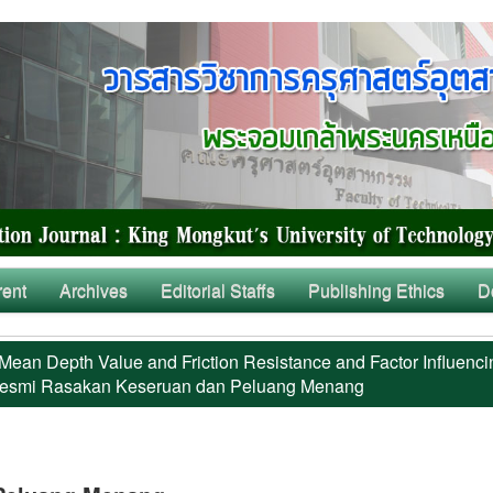
rent
Archives
Editorial Staffs
Publishing Ethics
D
Mean Depth Value and Friction Resistance and Factor Influenci
Resmi Rasakan Keseruan dan Peluang Menang