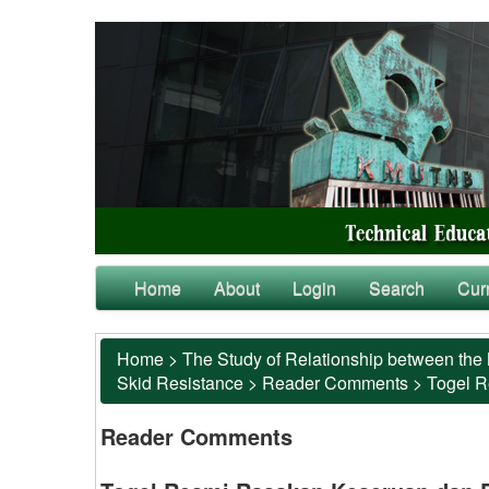
Home
About
Login
Search
Cur
Home
>
The Study of Relationship between the 
Skid Resistance
>
Reader Comments
>
Togel 
Reader Comments