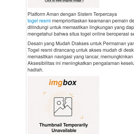
Platform Aman dengan Sistem Terpercaya
togel resmi
memprioritaskan keamanan pemain den
dilindungi untuk memastikan lingkungan yang dap
mengetahui bahwa situs togel online beroperasi 
Desain yang Mudah Diakses untuk Permainan y
Togel resmi dirancang untuk akses mudah di des
memastikan navigasi yang lancar, memungkinkan 
Aksesibilitas ini meningkatkan pengalaman kes
hadiah.