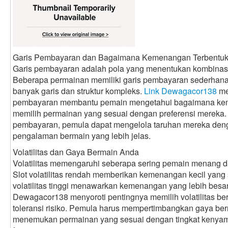
Garis Pembayaran dan Bagaimana Kemenangan Terbentu
Garis pembayaran adalah pola yang menentukan kombinas
Beberapa permainan memiliki garis pembayaran sederhana
banyak garis dan struktur kompleks.
Link Dewagacor138
me
pembayaran membantu pemain mengetahui bagaimana kem
memilih permainan yang sesuai dengan preferensi mereka. 
pembayaran, pemula dapat mengelola taruhan mereka deng
pengalaman bermain yang lebih jelas.
Volatilitas dan Gaya Bermain Anda
Volatilitas memengaruhi seberapa sering pemain menang 
Slot volatilitas rendah memberikan kemenangan kecil yang
volatilitas tinggi menawarkan kemenangan yang lebih besar t
Dewagacor138 menyoroti pentingnya memilih volatilitas be
toleransi risiko. Pemula harus mempertimbangkan gaya be
menemukan permainan yang sesuai dengan tingkat kenya