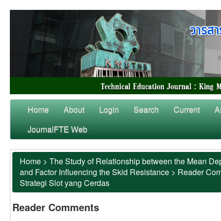
Home
About
Login
Search
Current
A
JournalFTE Web
Home
>
The Study of Relationship between the Mean Dep
and Factor Influencing the Skid Resistance
>
Reader Co
Strategi Slot yang Cerdas
Reader Comments