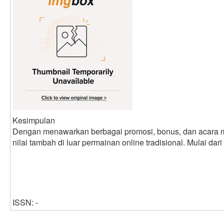
Kesimpulan
Dengan menawarkan berbagai promosi, bonus, dan acara 
nilai tambah di luar permainan online tradisional. Mulai dar
ISSN: -