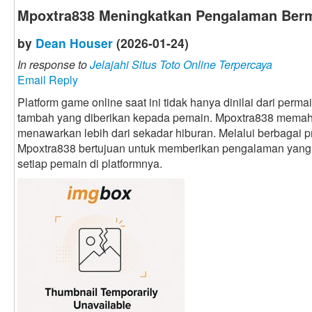
Mpoxtra838 Meningkatkan Pengalaman Ber
by
Dean Houser
(2026-01-24)
In response to
Jelajahi Situs Toto Online Terpercaya
Email Reply
Platform game online saat ini tidak hanya dinilai dari permai
tambah yang diberikan kepada pemain. Mpoxtra838 memaha
menawarkan lebih dari sekadar hiburan. Melalui berbagai 
Mpoxtra838 bertujuan untuk memberikan pengalaman yang m
setiap pemain di platformnya.