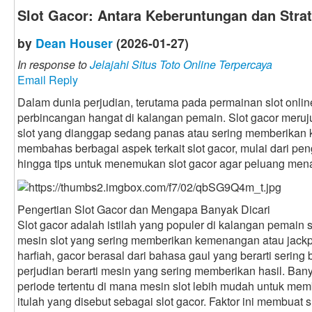
Slot Gacor: Antara Keberuntungan dan Stra
by
Dean Houser
(2026-01-27)
In response to
Jelajahi Situs Toto Online Terpercaya
Email Reply
Dalam dunia perjudian, terutama pada permainan slot online,
perbincangan hangat di kalangan pemain. Slot gacor meruj
slot yang dianggap sedang panas atau sering memberikan k
membahas berbagai aspek terkait slot gacor, mulai dari penger
hingga tips untuk menemukan slot gacor agar peluang men
Pengertian Slot Gacor dan Mengapa Banyak Dicari
Slot gacor adalah istilah yang populer di kalangan pemain
mesin slot yang sering memberikan kemenangan atau jackpo
harfiah, gacor berasal dari bahasa gaul yang berarti sering
perjudian berarti mesin yang sering memberikan hasil. B
periode tertentu di mana mesin slot lebih mudah untuk m
itulah yang disebut sebagai slot gacor. Faktor ini membuat s