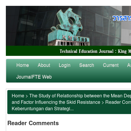
Home
About
Login
Search
Current
A
JournalFTE Web
Home
>
The Study of Relationship between the Mean Dep
and Factor Influencing the Skid Resistance
>
Reader Co
Keberuntungan dan Strategi...
Reader Comments