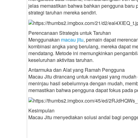
jelas memastikan bahwa bahkan pengguna baru p
strategi taruhan mereka sendiri.
Perencanaan Strategis untuk Taruhan
Menggunakan
macau jitu
, pemain dapat merencan
kombinasi angka yang berulang, mereka dapat me
mendatang. Metode ini memungkinkan pengambilan
keseluruhan aktivitas taruhan.
Antarmuka dan Alat yang Ramah Pengguna
Macau Jitu dirancang untuk navigasi yang mudah 
meninjau hasil sebelumnya dengan mudah, membuat 
memastikan bahwa pengguna dapat fokus pada pol
Kesimpulan
Macau Jitu menyediakan solusi andal bagi pengge