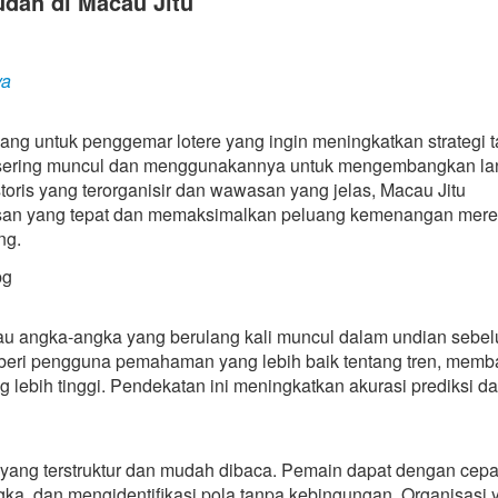
dah di Macau Jitu
ya
ang untuk penggemar lotere yang ingin meningkatkan strategi 
 sering muncul dan menggunakannya untuk mengembangkan l
oris yang terorganisir dan wawasan yang jelas, Macau Jitu
an yang tepat dan memaksimalkan peluang kemenangan mer
ng.
 angka-angka yang berulang kali muncul dalam undian sebe
beri pengguna pemahaman yang lebih baik tentang tren, memb
lebih tinggi. Pendekatan ini meningkatkan akurasi prediksi d
t yang terstruktur dan mudah dibaca. Pemain dapat dengan cepa
ka, dan mengidentifikasi pola tanpa kebingungan. Organisasi 