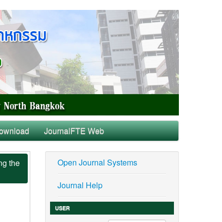
ownload
JournalFTE Web
Open Journal Systems
ng the
Journal Help
USER