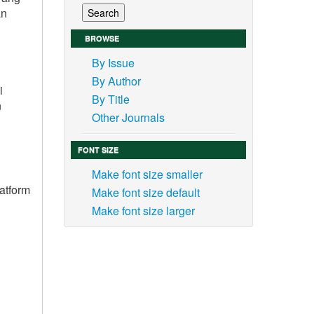
an
BROWSE
By Issue
By Author
i
By Title
n
Other Journals
FONT SIZE
Make font size smaller
atform
Make font size default
Make font size larger